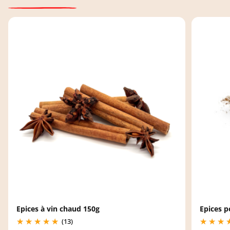
Epices à vin chaud 150g
Epices p
(13)