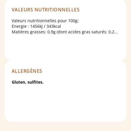
VALEURS NUTRITIONNELLES
Valeurs nutritionnelles pour 100g:
Energie : 1456kJ / 343kcal
Matières grasses: 0,9g (dont acides gras saturés: 0,2g)
Glucides: 73,3g (dont sucres 21,8g)
Protéines: 7,4g
Sel : 2,6g
ALLERGÈNES
Gluten, sulfites.