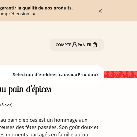
arantir la qualité de nos produits.
compréhension. ☀️
COMPTE
PANIER
Sélection d'été
Idées cadeaux
Prix doux
au pain d'épices
e au pain d’épices est un hommage aux
(8 avis)
reuses des fêtes passées. Son goût doux et
 les moments partagés en famille autour