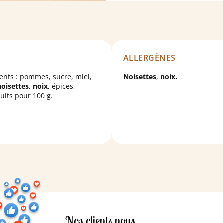
ALLERGÈNES
ents : pommes, sucre, miel,
Noisettes
,
noix.
noisettes
,
noix
, épices,
uits pour 100 g.
Nos clients nous