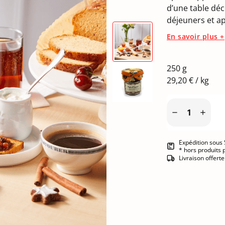
d’une table déco
déjeuners et ap
En savoir plus +
250 g
29,20 € / kg


Expédition sous 
* hors produits 
Livraison offert