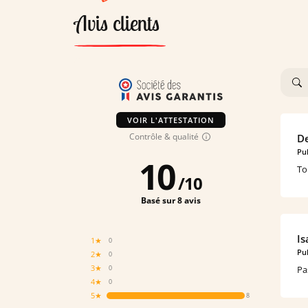
Avis clients
VOIR L'ATTESTATION
Contrôle & qualité
De
Pub
10
To
/
10
Basé sur 8 avis
Is
1★
0
Pub
2★
0
3★
Pa
0
4★
0
5★
8