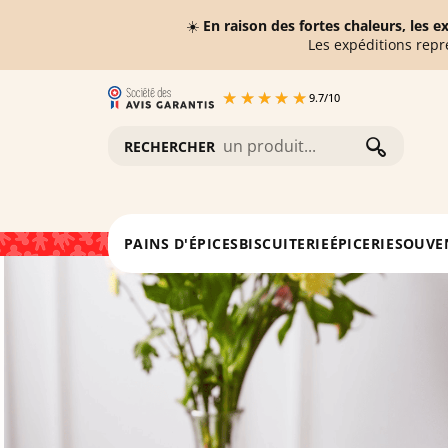
☀️
En raison des fortes chaleurs, les 
Les expéditions repr
9.7
/
10
RECHERCHER
Accueil
L'épicerie
Confiture au pain d'épices
PAINS D'ÉPICES
BISCUITERIE
ÉPICERIE
SOUVE