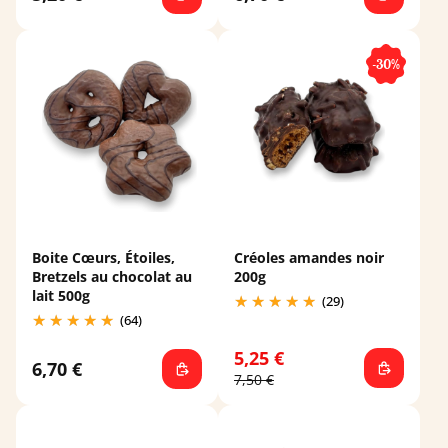
-30%
Boite Cœurs, Étoiles,
Créoles amandes noir
Bretzels au chocolat au
200g
lait 500g
(29)
(64)
5,25 €
6,70 €
7,50 €