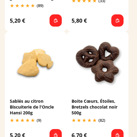
(33)
(89)
5,20 €
5,80 €
Sablés au citron
Boite Cœurs, Étoiles,
Biscuiterie de l'Oncle
Bretzels chocolat noir
Hansi 200g
500g
(9)
(82)
5,20 €
6,70 €