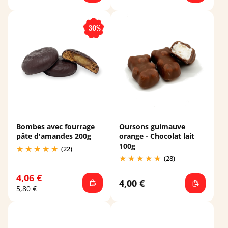
-30%
Bombes avec fourrage
Oursons guimauve
pâte d'amandes 200g
orange - Chocolat lait
100g
(22)
(28)
4,06 €
4,00 €
5,80 €