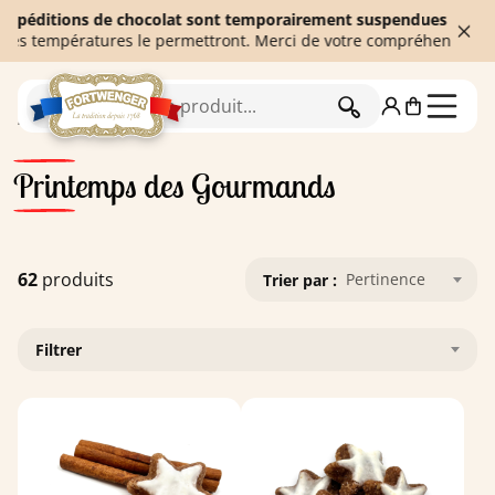
ns de chocolat sont temporairement suspendues afin de garantir la
atures le permettront. Merci de votre compréhension. ☀️
RECHERCHER
Accueil
Printemps des Gourmands
Printemps des Gourmands
62
produits
Pertinence
Trier par :
Filtrer