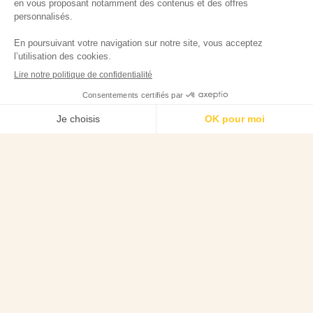
8,70 €
8,70 €
Expédition
Paiement
sous
facile et
5 jours ouvrés
sécurisé
* hors produits
personnalisés
Livraison
offerte dès 75
€
d'achat en
France
métropolitaine