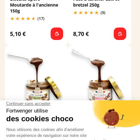
Moutarde à l'ancienne
bretzel 250g
150g
(9)
(17)
5,10 €
8,70 €
Pâte à tartiner Lait et
Pâte à tartiner Lait
noisette 250g
pétillant 250g
(17)
(8)